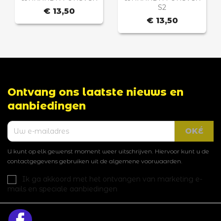
S2
€ 13,50
€ 13,50
Ontvang ons laatste nieuws en
aanbiedingen
U kunt op elk gewenst moment weer uitschrijven. Hiervoor kunt u de
contactgegevens gebruiken uit de algemene voorwaarden.
Ik ga akkoord met het ontvangen van marketing e-
mails en speciale aanbiedingen
Facebook