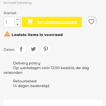
Inclusief belasting
Aantal

favorite_border
IN WINKELWAGEN

Laatste items in voorraad
Delen
Delivery policy
Op werkdagen vóór 12:00 besteld, die dag
verzonden
Retourbeleid
14 dagen bedenktijd