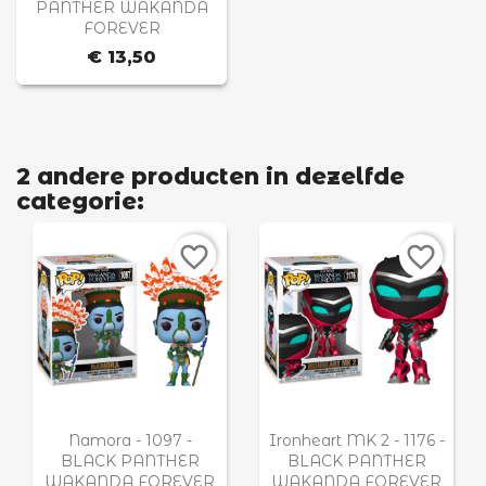
PANTHER WAKANDA
FOREVER
€ 13,50
2 andere producten in dezelfde
categorie:
favorite_border
favorite_border


Snel bekijken
Snel bekijken
Namora - 1097 -
Ironheart MK 2 - 1176 -
BLACK PANTHER
BLACK PANTHER
WAKANDA FOREVER
WAKANDA FOREVER