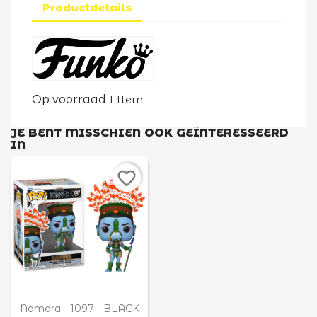
Productdetails
×
Maak een verlanglijst
Verlanglijst naam
Op voorraad
1 Item
JE BENT MISSCHIEN OOK GEÏNTERESSEERD
Annuleren
IN
Maak een verlanglijst
favorite_border

Snel bekijken
Namora - 1097 - BLACK