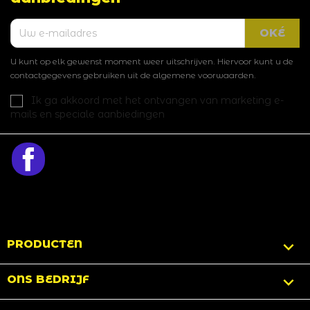
U kunt op elk gewenst moment weer uitschrijven. Hiervoor kunt u de
contactgegevens gebruiken uit de algemene voorwaarden.
Ik ga akkoord met het ontvangen van marketing e-
mails en speciale aanbiedingen
Facebook

PRODUCTEN

ONS BEDRIJF