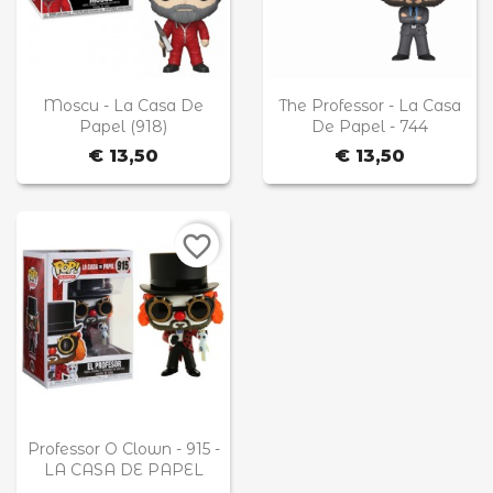


Annuleren
Snel bekijken
Snel bekijken
Moscu - La Casa De
The Professor - La Casa
Papel (918)
De Papel - 744
Maak een verlanglijst
€ 13,50
€ 13,50
favorite_border

Snel bekijken
Professor O Clown - 915 -
LA CASA DE PAPEL