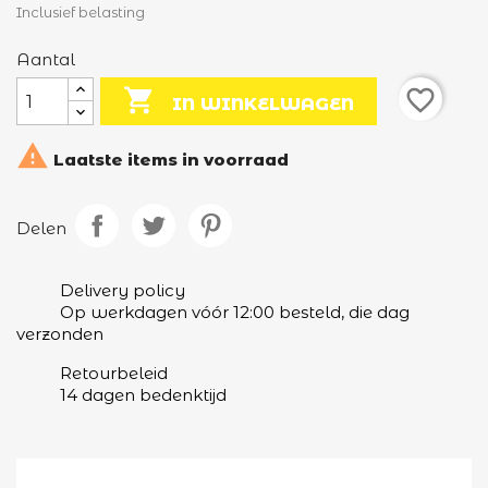
Inclusief belasting
Aantal

favorite_border
IN WINKELWAGEN

Laatste items in voorraad
Delen
Delivery policy
Op werkdagen vóór 12:00 besteld, die dag
verzonden
Retourbeleid
14 dagen bedenktijd