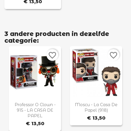
€ 13,50
3 andere producten in dezelfde
categorie:
favorite_border
favorite_border


Snel bekijken
Snel bekijken
Professor O Clown -
Moscu - La Casa De
915 - LA CASA DE
Papel (918)
PAPEL
€ 13,50
€ 13,50