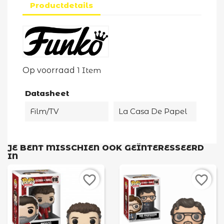
Productdetails
Op voorraad
1 Item
Datasheet
Film/TV
La Casa De Papel
JE BENT MISSCHIEN OOK GEÏNTERESSEERD
IN
favorite_border
favorite_border
×
Maak een verlanglijst
Verlanglijst naam